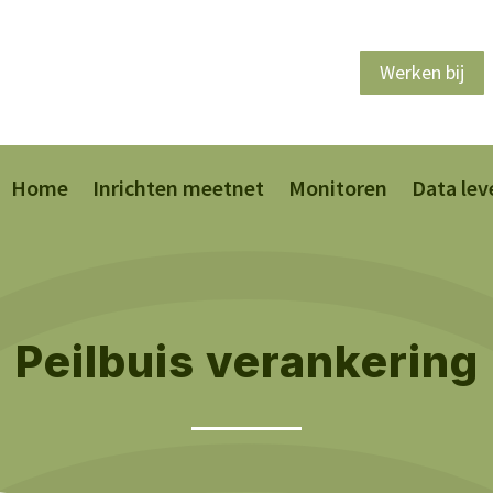
Werken bij
Home
Inrichten meetnet
Monitoren
Data lev
Peilbuis verankering