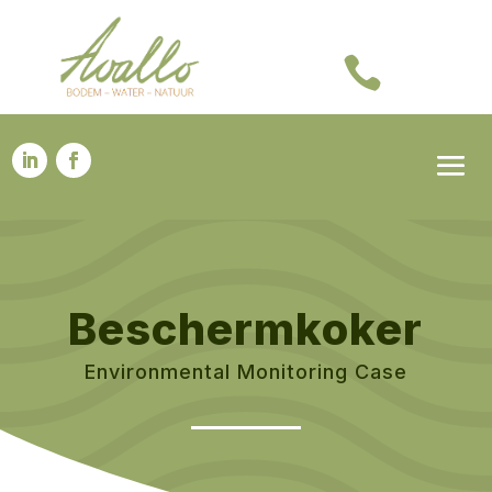

Beschermkoker
Environmental Monitoring Case