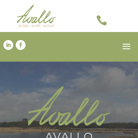

AVALLO